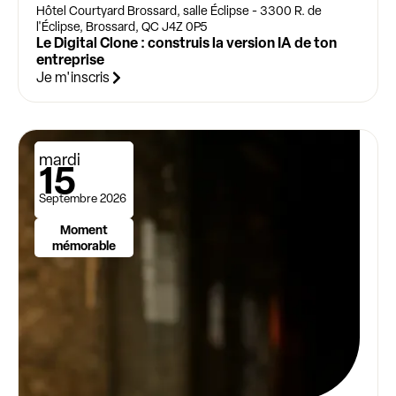
Hôtel Courtyard Brossard, salle Éclipse - 3300 R. de
l'Éclipse, Brossard, QC J4Z 0P5
Le Digital Clone : construis la version IA de ton
entreprise
Je m'inscris
mardi
15
Septembre 2026
Moment
mémorable