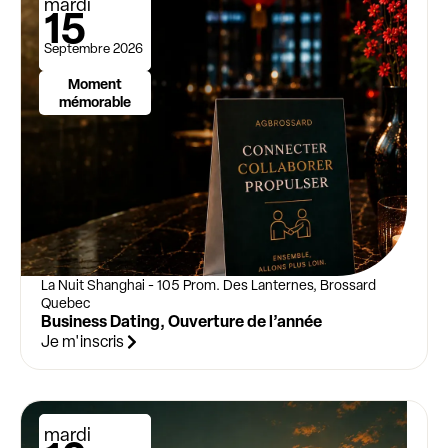
mardi
15
Septembre 2026
Moment
mémorable
La Nuit Shanghai - 105 Prom. Des Lanternes, Brossard
Quebec
Business Dating, Ouverture de l’année
Je m'inscris
mardi