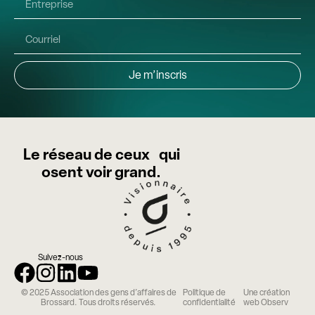
Je m’inscris
Le réseau de ceux qui
osent voir grand.
Suivez-nous
© 2025 Association des gens d’affaires de
Politique de
Une création
Brossard. Tous droits réservés.
confidentialité
web Observ