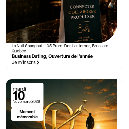
La Nuit Shanghai - 105 Prom. Des Lanternes, Brossard
Quebec
Business Dating, Ouverture de l’année
Je m'inscris
mardi
10
Novembre 2026
Moment
mémorable