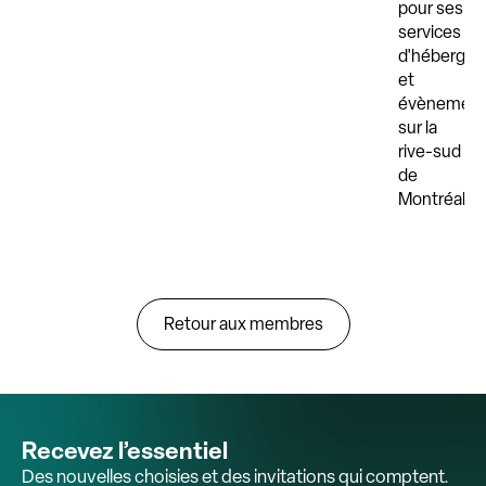
pour ses
services
d'héberge
et
évènementi
sur la
rive-sud
de
Montréal.
Retour aux membres
Recevez l’essentiel
Des nouvelles choisies et des invitations qui comptent.