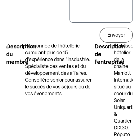
Envoyer
Description
Passionnée de l'hôtellerie
Description
Établissem
cumulant plus de 15
hôtelier
du
de
d'expérience dans l'insdustrie.
de la
membre
l’entreprise
Spécialiste des ventes et du
chaîne
développement des affaires.
Marriott
Conseillère senior pour assurer
Internationa
le succès de vos séjours ou de
situé au
vos évènements.
coeur du
Solar
Uniquartier
&
Quartier
DIX30.
Réputé