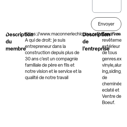
Envoyer
Description
https://www.maconneriechicoine.ca/
Description
https://www.
Expert en
A qui de droit: je suis
revêtement
du
de
entrepreneur dans la
extérieur
membre
l’entreprise
construction depuis plus de
de tous
30 ans c’est un compagnie
genres.ex:
familiale de père en fils et
vinyle,alumi
notre vision et le service et la
ing,siding,
qualité de notre travail
de
cheminée,Bri
eclaté et
Ventre de
Boeuf.