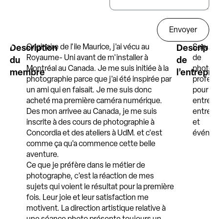
Envoyer
Description
Originaire de l'ile Maurice, j'ai vécu au
Descripti
Service
Royaume- Uni avant de m'installer à
de
du
de
Montréal au Canada. Je me suis initiée à la
photog
membre
l’entrepri
photographie parce que j'ai été inspirée par
profess
un ami qui en faisait. Je me suis donc
pour
acheté ma première caméra numérique.
entrepr
Des mon arrivee au Canada, je me suis
entrepr
inscrite à des cours de photographie à
et
Concordia et des ateliers à UdM. et c'est
événem
comme ça qu'a commence cette belle
aventure.
Ce que je préfère dans le métier de
photographe, c’est la réaction de mes
sujets qui voient le résultat pour la première
fois. Leur joie et leur satisfaction me
motivent. La direction artistique relative à
une séance photo présente toujours un