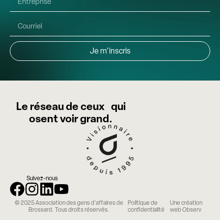
Je m’inscris
Le réseau de ceux qui
osent voir grand.
Suivez-nous
© 2025 Association des gens d’affaires de
Politique de
Une création
Brossard. Tous droits réservés.
confidentialité
web Observ